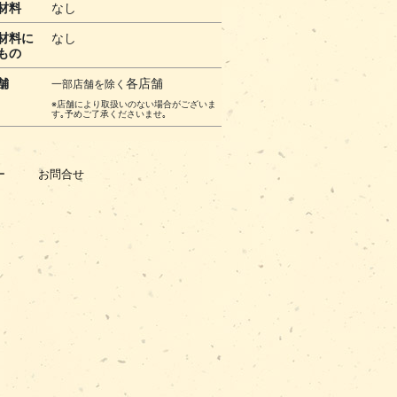
材料
なし
材料に
なし
もの
舗
各店舗
一部店舗を除く
※店舗により取扱いのない場合がございま
す｡予めご了承くださいませ｡
ー
お問合せ