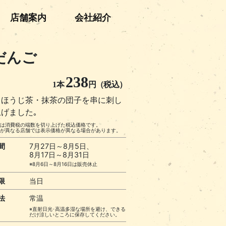
店舗案内
会社紹介
だんご
238
1本
円（税込）
・ほうじ茶・抹茶の団子を串に刺し
げました｡
格は消費税の端数を切り上げた税込価格です。
理が異なる店舗では表示価格が異なる場合があります。
間
7月27日～8月5日、
8月17日～8月31日
※8月6日～8月16日は販売休止
限
当日
法
常温
※直射日光･高温多湿な場所を避け、できる
だけ涼しいところに保存してください。