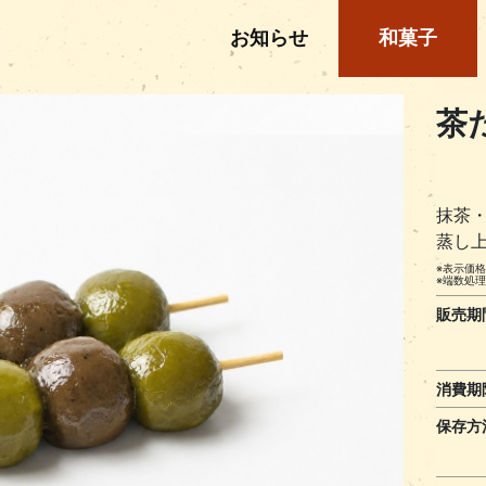
(current)
お知らせ
和菓子
茶
抹茶
蒸し上
※表示価
※端数処
販売期
消費期
保存方